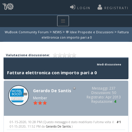
LOGIN
REGISTRATI
>
>
>
WuBook Community Forum
NEWS
💬 Idee Proposte e Discussioni
Fattura
elettronica con importo pari a 0
Valutazione discussione:
Modi discussione
Fattura elettronica con importo pari a 0
Messaggi: 237
Gerardo De Santis
Discussioni: 50
Registrato: Apr 2013
Member
Reputazione:
4
01-15-2020, 10:28 PM
#1
(Questo messaggio è stato modificato l'ultima volta il:
01-15-2020, 11:52 PM da
Gerardo De Santis
.)