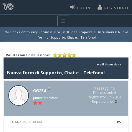
LOGIN
REGISTRATI
>
>
>
WuBook Community Forum
NEWS
💬 Idee Proposte e Discussioni
Nuova
form di Supporto, Chat e... Telefono!
Valutazione discussione:
Modi discussione
Nuova form di Supporto, Chat e... Telefono!
Messaggi: 15
GG234
Discussioni: 4
Registrato: Jun 2018
Junior Member
Reputazione:
2
11-14-2019, 09:10 AM
#5