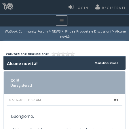
LOGIN
REGISTRATI
>
>
>
WuBook Community Forum
NEWS
💬 Idee Proposte e Discussioni
Alcune
novità!
Valutazione discussione:
Alcune novità!
Modi discussione
gold
Unregistered
07-16-2019, 11:02 AM
#1
Buongiorno,