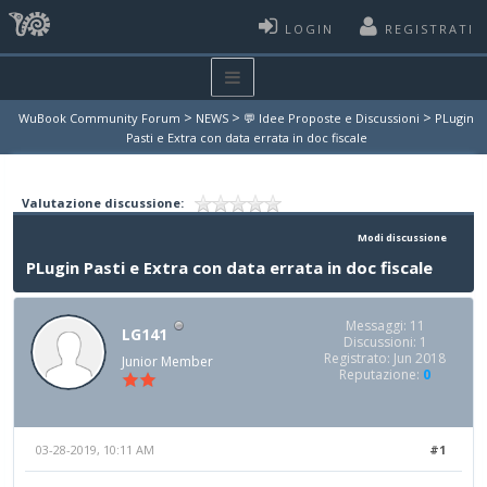
LOGIN
REGISTRATI
>
>
>
WuBook Community Forum
NEWS
💬 Idee Proposte e Discussioni
PLugin
Pasti e Extra con data errata in doc fiscale
Valutazione discussione:
Modi discussione
PLugin Pasti e Extra con data errata in doc fiscale
Messaggi: 11
LG141
Discussioni: 1
Registrato: Jun 2018
Junior Member
Reputazione:
0
03-28-2019, 10:11 AM
#1