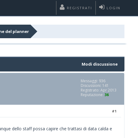
REGISTRATI
LOGIN
i colori colonne del planner
Modi discussione
Messaggi: 936
Discussioni: 141
Registrato: Apr 2013
Reputazione:
36
#1
que dello staff possa capire che trattasi di data calda e