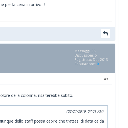
 per la cena in arrivo ..!
Messaggi: 38
Discussioni: 6
Registrato: Dec 2013
Reputazione:
0
#2
lore della colonna, risalterebbe subito.
(02-27-2019, 07:01 PM)
unque dello staff possa capire che trattasi di data calda