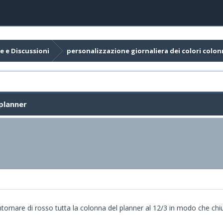
e e Discussioni
personalizzazione giornaliera de
 planner
rnare di rosso tutta la colonna del planner al 12/3 in modo che chiun