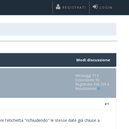
REGISTRATI
LOGIN
Modi discussione
Messaggi: 114
Discussioni: 55
Registrato: Feb 2014
Reputazione:
0
#1
e l'etichetta "richiudendo" le stesse date già chiuse a