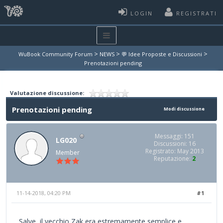
LOGIN
REGISTRATI
>
>
>
WuBook Community Forum
NEWS
💬 Idee Proposte e Discussioni
Prenotazioni pending
Valutazione discussione:
Prenotazioni pending
Modi discussione
Messaggi: 151
LG020
Discussioni: 16
Registrato: May 2013
Member
Reputazione:
2
11-14-2018, 04:20 PM
#1
Salve, il vecchio Zak era estremamente semplice e