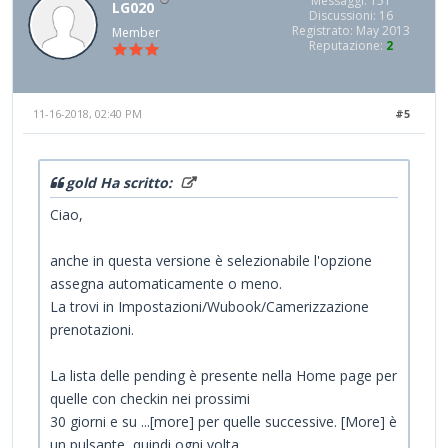
Messaggi: 151
LG020
Discussioni: 16
Registrato: May 2013
Member
Reputazione:
2
11-16-2018, 02:40 PM
#5
gold Ha scritto:
Ciao,
anche in questa versione è selezionabile l'opzione
assegna automaticamente o meno.
La trovi in Impostazioni/Wubook/Camerizzazione
prenotazioni.
La lista delle pending è presente nella Home page per
quelle con checkin nei prossimi
30 giorni e su ...[more] per quelle successive. [More] è
un pulsante, quindi ogni volta