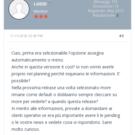
Messaggi: 151
LG020
Discussioni: 16
Registrato: May 2013
Member
Reputazione:
2
11-15-2018, 02:40 PM
#3
Ciao, prima era selezionabile l'opzione assegna
automaticamente o meno.
Anche in questa versione è così? Io non vorrei averle
proprio nel planning perchè inquinano le informazioni. E'
possibile?
Nella prossima release una volta selezionato more
rimane come default o dobbiamo sempre clieccare su
more per vederle? a quando questa release?
In merito alle informazioni, provate a domandare ai
clienti operativi se era più importante avere li le pending
o le vostre news e vedete cosa vi rispondono. Sarei
molto curioso.