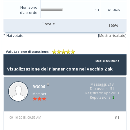
Non sono
13
41.94%
d'accordo
Totale
100%
* Hai votato.
[
Mostra risultato
]
Valutazione discussione:
Modi discussione
Visualizzazione del Planner come nel vecchio Zak
Messaggi: 213
RG006
Discussioni: 51
Registrato: Apr 2013
Member
Reputazione:
3
09-16-2018, 09:52 AM
#1