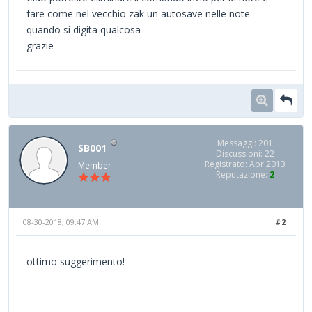
fare come nel vecchio zak un autosave nelle note
quando si digita qualcosa
grazie
Messaggi: 201
SB001
Discussioni: 22
Registrato: Apr 2013
Member
Reputazione:
2
08-30-2018, 09:47 AM
#2
ottimo suggerimento!