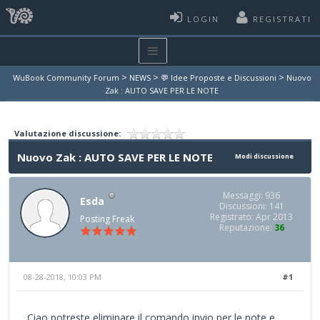
LOGIN
REGISTRATI
>
>
>
WuBook Community Forum
NEWS
💬 Idee Proposte e Discussioni
Nuovo
Zak : AUTO SAVE PER LE NOTE
Valutazione discussione:
Nuovo Zak : AUTO SAVE PER LE NOTE
Modi discussione
Messaggi: 936
Esda
Discussioni: 141
Registrato: Apr 2013
Posting Freak
Reputazione:
36
08-28-2018, 10:03 PM
#1
Ciao potreste eliminare il comando invio per le note e