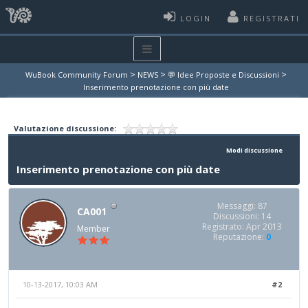
LOGIN
REGISTRATI
>
>
>
WuBook Community Forum
NEWS
💬 Idee Proposte e Discussioni
Inserimento prenotazione con più date
Valutazione discussione:
Modi discussione
Inserimento prenotazione con più date
Messaggi: 87
CA001
Discussioni: 14
Registrato: Apr 2013
Member
Reputazione:
0
10-13-2017, 10:03 AM
#2