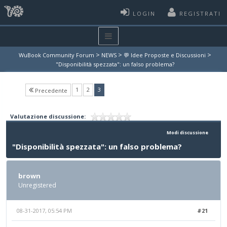
LOGIN
REGISTRATI
>
>
>
WuBook Community Forum
NEWS
💬 Idee Proposte e Discussioni
"Disponibilità spezzata": un falso problema?
(current)
1
2
3
Precedente
Valutazione discussione:
Modi discussione
"Disponibilità spezzata": un falso problema?
brown
Unregistered
08-31-2017, 05:54 PM
#21