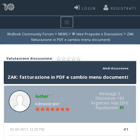
LOGIN
REGISTRATI
>
>
>
WuBook Community Forum
NEWS
💬 Idee Proposte e Discussioni
ZAK:
fatturazione in PDF e cambio menu documenti
Valutazione discussione:
Modi discussione
ZAK: fatturazione in PDF e cambio menu documenti
Messaggi: 0
luther
Discussioni: 183
Registrato: May 2016
Administrator
Reputazione:
51
02-09-2017, 12:20 PM
#1