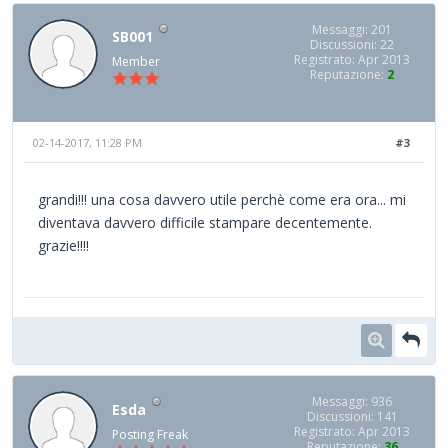
Messaggi: 201
SB001
Discussioni: 22
Registrato: Apr 2013
Member
Reputazione:
2
02-14-2017, 11:28 PM
#3
grandi!!! una cosa davvero utile perchè come era ora... mi
diventava davvero difficile stampare decentemente.
grazie!!!!
Messaggi: 936
Esda
Discussioni: 141
Registrato: Apr 2013
Posting Freak
Reputazione:
36