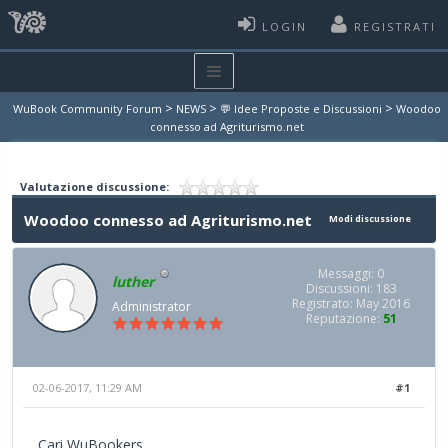
LOGIN
REGISTRATI
>
>
>
WuBook Community Forum
NEWS
💬 Idee Proposte e Discussioni
Woodoo
connesso ad Agriturismo.net
Valutazione discussione:
Woodoo connesso ad Agriturismo.net
Modi discussione
Messaggi: 0
luther
Discussioni: 183
Registrato: May 2016
Administrator
Reputazione:
51
02-06-2017, 11:29 AM
#1
Cari WuBookers,