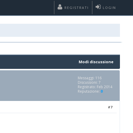
REGISTRATI
LOGIN
Modi discussione
Messaggi: 116
Discussioni: 7
Registrato: Feb 2014
Reputazione:
0
#7