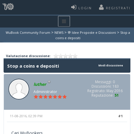
LOGIN
REGISTRATI
>
>
>
WuBook Community Forum
NEWS
💬 Idee Proposte e Discussioni
Stop a
coins e depositi
Valutazione discussione:
Stop a coins e depositi
Modi discussione
Messaggi: 0
luther
Discussioni: 183
Registrato: May 2016
Administrator
Reputazione:
51
11-08-2016, 02:39 PM
#1
Cari WuBookers,