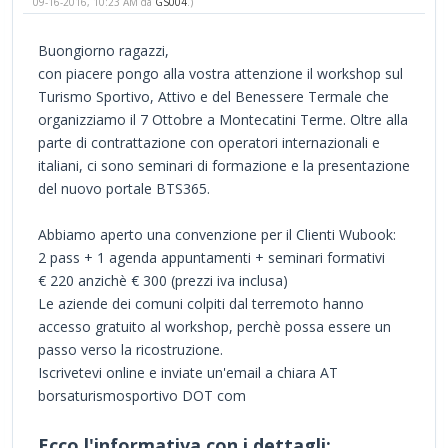
09-16-2016, 10:23 AM da
GS004
.)
Buongiorno ragazzi,
con piacere pongo alla vostra attenzione il workshop sul
Turismo Sportivo, Attivo e del Benessere Termale che
organizziamo il 7 Ottobre a Montecatini Terme. Oltre alla
parte di contrattazione con operatori internazionali e
italiani, ci sono seminari di formazione e la presentazione
del nuovo portale BTS365.
Abbiamo aperto una convenzione per il Clienti Wubook:
2 pass + 1 agenda appuntamenti + seminari formativi
€ 220 anzichè € 300 (prezzi iva inclusa)
Le aziende dei comuni colpiti dal terremoto hanno
accesso gratuito al workshop, perchè possa essere un
passo verso la ricostruzione.
Iscrivetevi online e inviate un'email a chiara AT
borsaturismosportivo DOT com
Ecco l'informativa con i dettagli: