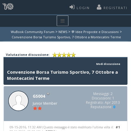
LOGIN
REGISTRATI
>
>
>
WuBook Community Forum
NEWS
💬 Idee Proposte e Discussioni
Convenzione Borsa Turismo Sportivo, 7 Ottobre a Montecatini Terme
Valutazione discussione:
Modi discussione
Convenzione Borsa Turismo Sportivo, 7 Ottobre a
Montecatini Terme
Messaggi: 2
GS004
Discussioni: 1
Registrato: Apr 2013
Junior Member
Reputazione:
0
09-15-2016, 11:32 AM
#1
(Questo messaggio è stato modificato l'ultima volta il: