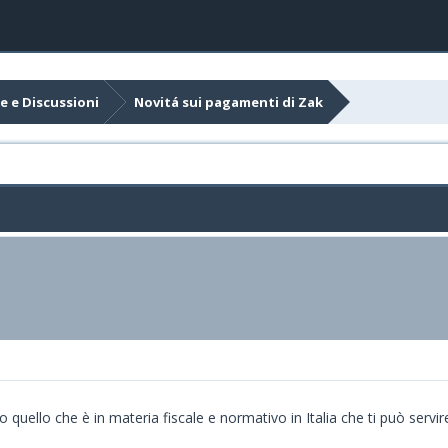
e e Discussioni
Novitá sui pagamenti di Zak
 quello che è in materia fiscale e normativo in Italia che ti può servi