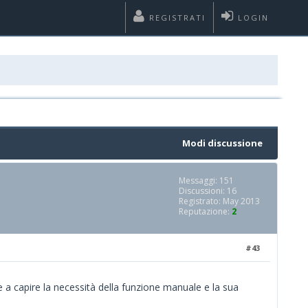
REGISTRATI
LOGIN
Modi discussione
Messaggi: 151
Discussioni: 16
Registrato: May 2013
Reputazione:
2
#43
re a capire la necessità della funzione manuale e la sua