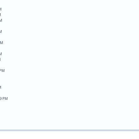
M
M
AM
M
PM
PM
M
 PM
M
39 PM