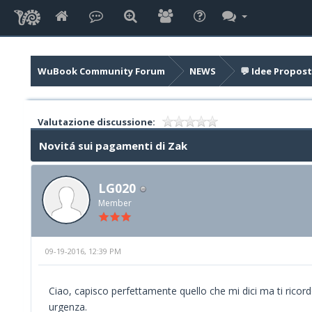
WuBook Community Forum
NEWS
💬 Idee Propost
Valutazione discussione:
Novitá sui pagamenti di Zak
LG020
Member
09-19-2016, 12:39 PM
Ciao, capisco perfettamente quello che mi dici ma ti ricordo
urgenza.