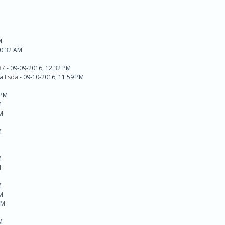
M
M
M
10:32 AM
37
- 09-09-2016, 12:32 PM
da
Esda
- 09-10-2016, 11:59 PM
 PM
M
PM
M
M
M
M
M
PM
PM
M