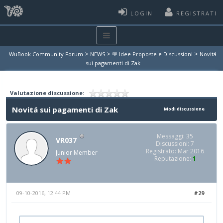
LOGIN
REGISTRATI
>
>
>
WuBook Community Forum
NEWS
💬 Idee Proposte e Discussioni
Novitá
sui pagamenti di Zak
Valutazione discussione:
Novitá sui pagamenti di Zak
Modi discussione
Messaggi: 35
VR037
Discussioni: 7
Registrato: Mar 2016
Junior Member
Reputazione:
1
09-10-2016, 12:44 PM
#29