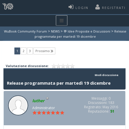
LOGIN
REGISTRATI
>
>
>
WuBook Community Forum
NEWS
💬 Idee Proposte e Discussioni
Release
programmata per martedì 19 dicembre
(current)
1
2
3
Prossimo
Valutazione discussione:
Modi discussione
Release programmata per martedì 19 dicembre
Messaggi: 0
luther
Discussioni: 183
Registrato: May 2016
Administrator
Reputazione:
51