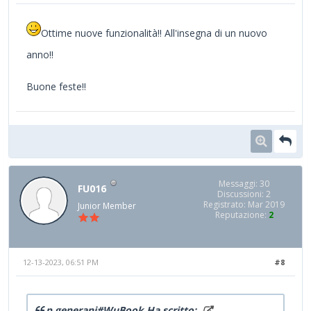
Ottime nuove funzionalità!! All'insegna di un nuovo
anno!!
Buone feste!!
Messaggi: 30
FU016
Discussioni: 2
Registrato: Mar 2019
Junior Member
Reputazione:
2
12-13-2023, 06:51 PM
#8
p.generani#WuBook Ha scritto: