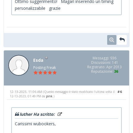
Ottimo suggerimento! Magari inserendo un timing
personalizzabile grazie
Messaggi: 936
Esda
Discussioni: 141
Registrato: Apr 2013
Posting Freak
Reputazione:
36
12-13-2023, 11:06 AM
#6
(Questo messaggio è stato modificato l'ultima volta il:
12-13-2023, 01:49 PM da
pink
.)
luther Ha scritto:
Carissimi wubookers,