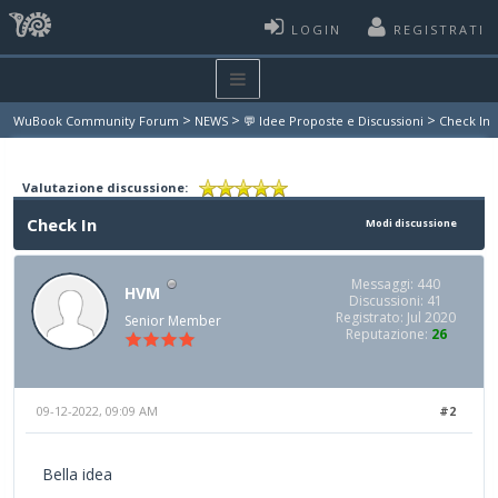
LOGIN
REGISTRATI
>
>
>
WuBook Community Forum
NEWS
💬 Idee Proposte e Discussioni
Check In
Valutazione discussione:
Check In
Modi discussione
Messaggi: 440
HVM
Discussioni: 41
Registrato: Jul 2020
Senior Member
Reputazione:
26
09-12-2022, 09:09 AM
#2
Bella idea