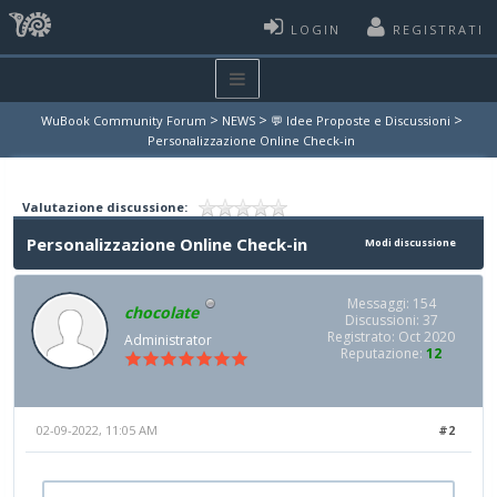
LOGIN
REGISTRATI
>
>
>
WuBook Community Forum
NEWS
💬 Idee Proposte e Discussioni
Personalizzazione Online Check-in
Valutazione discussione:
Personalizzazione Online Check-in
Modi discussione
Messaggi: 154
chocolate
Discussioni: 37
Registrato: Oct 2020
Administrator
Reputazione:
12
02-09-2022, 11:05 AM
#2