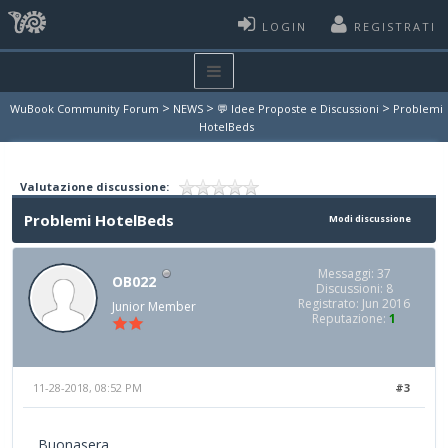
LOGIN
REGISTRATI
>
>
>
WuBook Community Forum
NEWS
💬 Idee Proposte e Discussioni
Problemi
HotelBeds
Valutazione discussione:
Problemi HotelBeds
Modi discussione
Messaggi: 37
OB022
Discussioni: 8
Registrato: Jun 2016
Junior Member
Reputazione:
1
11-28-2018, 08:52 PM
#3
Buonasera,