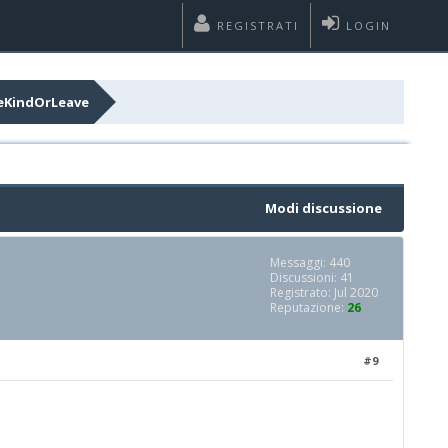
REGISTRATI
LOGIN
 beKindOrLeave
Modi discussione
Messaggi: 440
Discussioni: 41
Registrato: Jul 2020
Reputazione:
26
#9