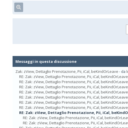
Messaggi in questa discussione
Zak: zView, Dettaglio Prenotazione, Pii, iCal, beKindOrLeave
- da
l
RE: Zak: zView, Dettaglio Prenotazione, Pii, iCal, beKindOrLeave
RE: Zak: zView, Dettaglio Prenotazione, Pii, iCal, beKindOrLeave
RE: Zak: zView, Dettaglio Prenotazione, Pii, iCal, beKindOrLeave
RE: Zak: zView, Dettaglio Prenotazione, Pii, iCal, beKindOrLeave
RE: Zak: zView, Dettaglio Prenotazione, Pii, iCal, beKindOrLeave
RE: Zak: zView, Dettaglio Prenotazione, Pii, iCal, beKindOrLeave
RE: Zak: zView, Dettaglio Prenotazione, Pii, iCal, beKindOrLeave
RE: Zak: zView, Dettaglio Prenotazione, Pii, iCal, beKind
RE: Zak: zView, Dettaglio Prenotazione, Pii, iCal, beKindOrLe
RE: Zak: zView, Dettaglio Prenotazione, Pii, iCal, beKindOrLe