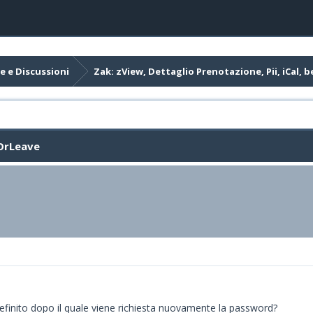
e e Discussioni
Zak: zView, Dettaglio Prenotazione, Pii, iCal,
dOrLeave
definito dopo il quale viene richiesta nuovamente la password?