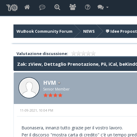
WuBook Community Forum
NEWS
💬 Idee Propost
Valutazione discussione:
Zak: zView, Dettaglio Prenotazione, Pii, iCal, beKin
HVM
Senior Member
11-09-2021, 10:04 PM
Buonasera, innanzi tutto grazie per il vostro lavoro.
Per il discorso "mostra carta di credito" c'è un tempo pre