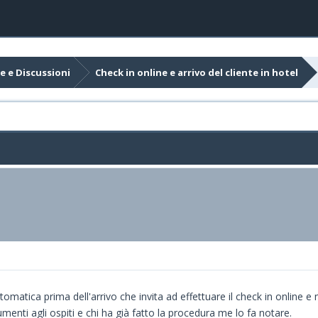
e e Discussioni
Check in online e arrivo del cliente in hotel
atica prima dell'arrivo che invita ad effettuare il check in online e m
menti agli ospiti e chi ha già fatto la procedura me lo fa notare.