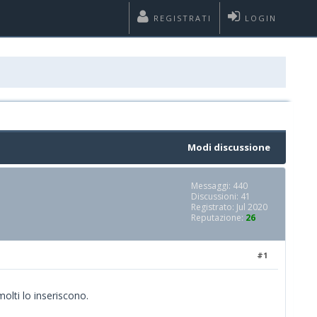
REGISTRATI
LOGIN
Modi discussione
Messaggi: 440
Discussioni: 41
Registrato: Jul 2020
Reputazione:
26
#1
olti lo inseriscono.