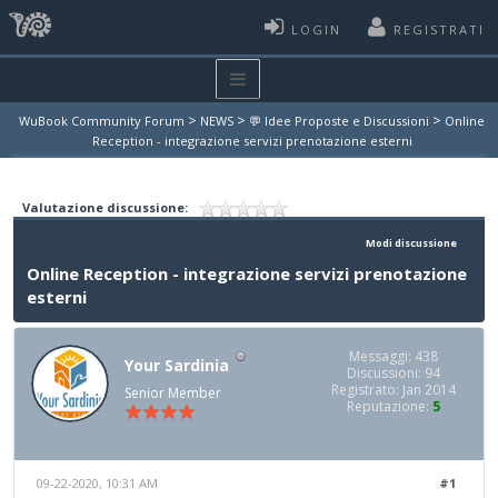
LOGIN
REGISTRATI
>
>
>
WuBook Community Forum
NEWS
💬 Idee Proposte e Discussioni
Online
Reception - integrazione servizi prenotazione esterni
Valutazione discussione:
Modi discussione
Online Reception - integrazione servizi prenotazione
esterni
Messaggi: 438
Your Sardinia
Discussioni: 94
Registrato: Jan 2014
Senior Member
Reputazione:
5
09-22-2020, 10:31 AM
#1