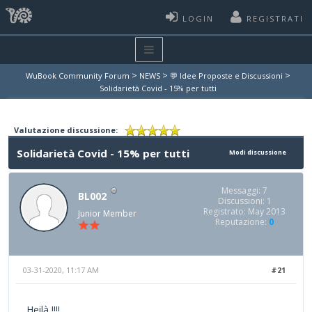
LOGIN
REGISTRATI
>
>
>
WuBook Community Forum
NEWS
💬 Idee Proposte e Discussioni
Solidarietà Covid - 15% per tutti
Valutazione discussione:
Solidarietà Covid - 15% per tutti
Modi discussione
Messaggi: 7
BL002
Discussioni: 1
Registrato: May 2013
Junior Member
Reputazione:
0
03-31-2020, 11:17 AM
#21
Heilà !!!!