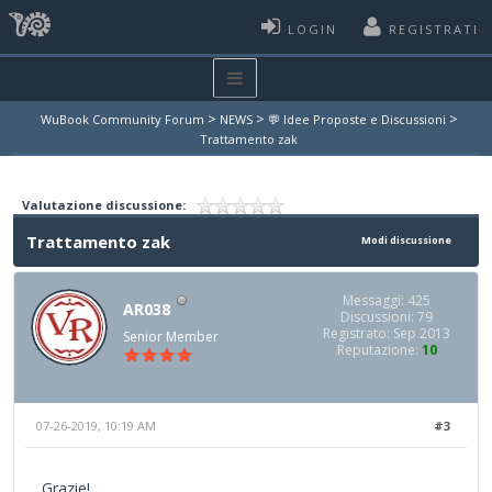
LOGIN
REGISTRATI
>
>
>
WuBook Community Forum
NEWS
💬 Idee Proposte e Discussioni
Trattamento zak
Valutazione discussione:
Trattamento zak
Modi discussione
Messaggi: 425
AR038
Discussioni: 79
Registrato: Sep 2013
Senior Member
Reputazione:
10
07-26-2019, 10:19 AM
#3
Grazie!