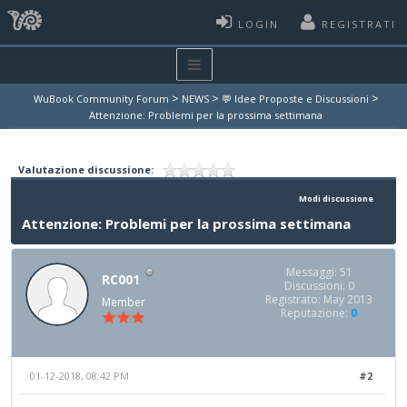
LOGIN
REGISTRATI
>
>
>
WuBook Community Forum
NEWS
💬 Idee Proposte e Discussioni
Attenzione: Problemi per la prossima settimana
Valutazione discussione:
Modi discussione
Attenzione: Problemi per la prossima settimana
Messaggi: 51
RC001
Discussioni: 0
Registrato: May 2013
Member
Reputazione:
0
01-12-2018, 08:42 PM
#2