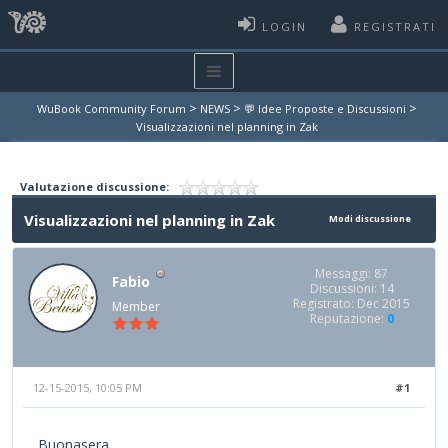
LOGIN
REGISTRATI
>
>
>
WuBook Community Forum
NEWS
💬 Idee Proposte e Discussioni
Visualizzazioni nel planning in Zak
Valutazione discussione:
Visualizzazioni nel planning in Zak
Modi discussione
Messaggi: 87
Fabio
Discussioni: 14
Registrato: Dec 2015
Member
Reputazione:
0
12-15-2015, 10:05 PM
#1
Buonasera,