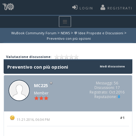
LOGIN
REGISTRATI
>
>
>
WuBook Community Forum
NEWS
💬 Idee Proposte e Discussioni
Preventivo con più opzioni
Valutazione discussione:
Preventivo con più opzioni
Modi discussione
Messaggi: 56
MC225
Discussioni: 17
Registrato: Oct 2016
Member
Reputazione:
0
#1
11-21-2016, 06:04 PM