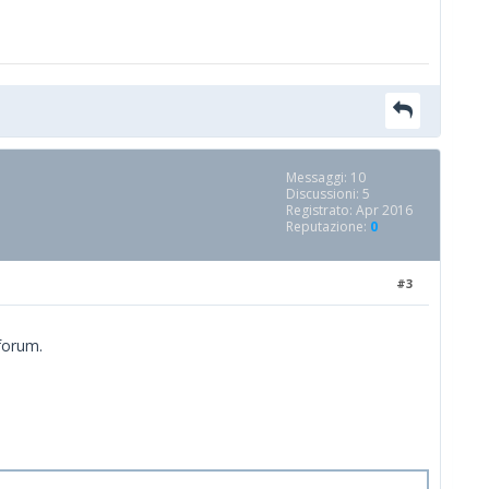
Messaggi: 10
Discussioni: 5
Registrato: Apr 2016
Reputazione:
0
#3
 forum.