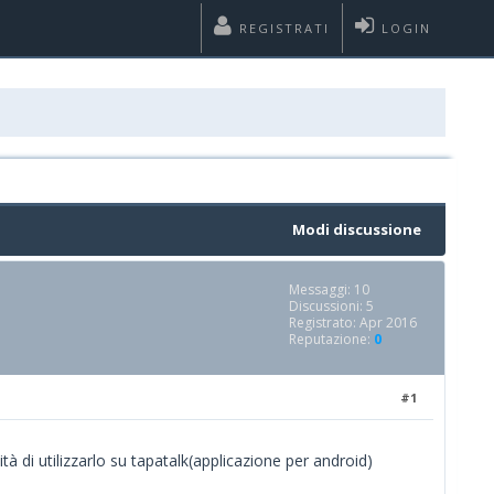
REGISTRATI
LOGIN
Modi discussione
Messaggi: 10
Discussioni: 5
Registrato: Apr 2016
Reputazione:
0
#1
à di utilizzarlo su tapatalk(applicazione per android)