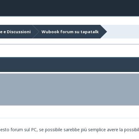
e e Discussioni
Wubook forum su tapatalk
sto forum sul PC, se possibile sarebbe più semplice avere la possibilit