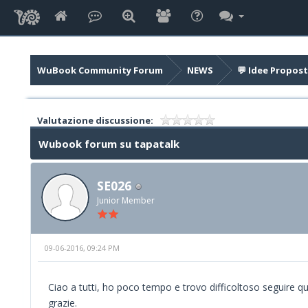
WuBook Community Forum
NEWS
💬 Idee Propost
Valutazione discussione:
Wubook forum su tapatalk
SE026
Junior Member
09-06-2016, 09:24 PM
Ciao a tutti, ho poco tempo e trovo difficoltoso seguire que
grazie.