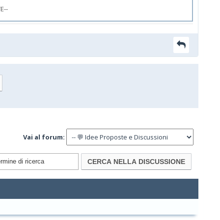
E--
Vai al forum: