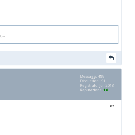
E--
Messaggi: 489
Discussioni: 91
Registrato: Jun 2013
Reputazione:
14
#2