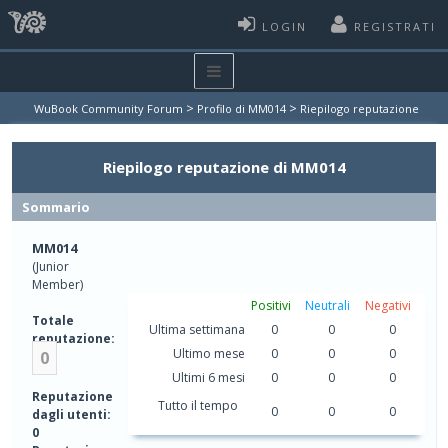
LOGIN
REGISTRATI
>
>
WuBook Community Forum
Profilo di MM014
Riepilogo reputazione
Riepilogo reputazione di MM014
Sommario
MM014
(Junior
Member)
Positivi
Neutrali
Negativi
Totale
Ultima settimana
0
0
0
reputazione:
Ultimo mese
0
0
0
0
Ultimi 6 mesi
0
0
0
Reputazione
Tutto il tempo
0
0
0
dagli utenti:
0