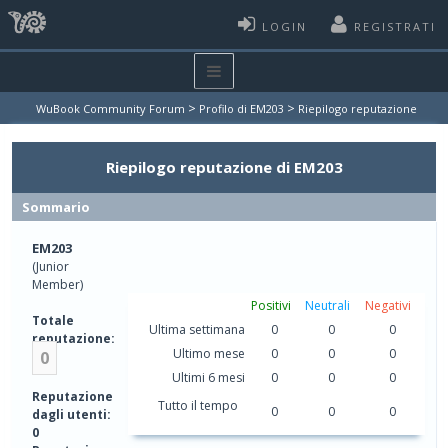
LOGIN
REGISTRATI
>
>
WuBook Community Forum
Profilo di EM203
Riepilogo reputazione
Riepilogo reputazione di EM203
Sommario
EM203
(Junior
Member)
Positivi
Neutrali
Negativi
Totale
Ultima settimana
0
0
0
reputazione:
Ultimo mese
0
0
0
0
Ultimi 6 mesi
0
0
0
Reputazione
Tutto il tempo
0
0
0
dagli utenti:
0