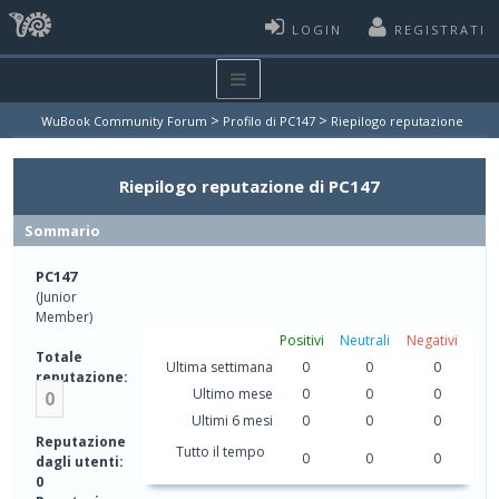
LOGIN
REGISTRATI
>
>
WuBook Community Forum
Profilo di PC147
Riepilogo reputazione
Riepilogo reputazione di PC147
Sommario
PC147
(Junior
Member)
Positivi
Neutrali
Negativi
Totale
Ultima settimana
0
0
0
reputazione:
Ultimo mese
0
0
0
0
Ultimi 6 mesi
0
0
0
Reputazione
Tutto il tempo
0
0
0
dagli utenti:
0