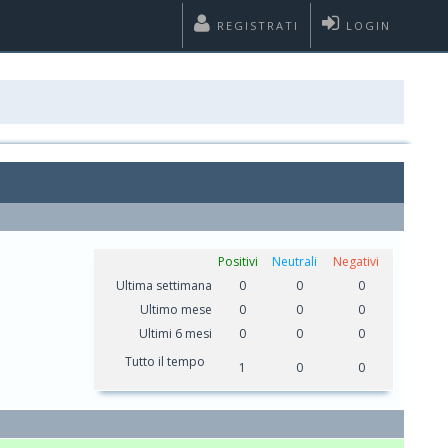
REGISTRATI
LOGIN
Positivi
Neutrali
Negativi
Ultima settimana
0
0
0
Ultimo mese
0
0
0
Ultimi 6 mesi
0
0
0
Tutto il tempo
1
0
0