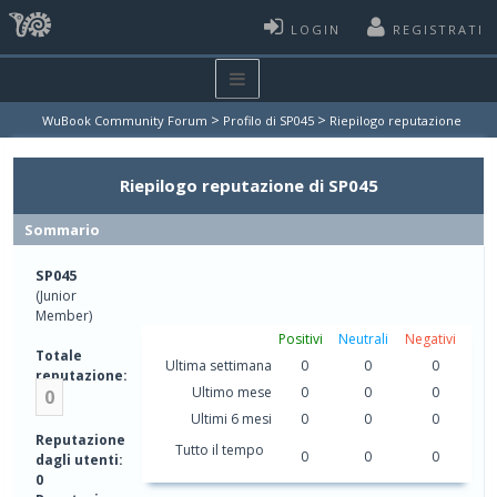
LOGIN
REGISTRATI
>
>
WuBook Community Forum
Profilo di SP045
Riepilogo reputazione
Riepilogo reputazione di SP045
Sommario
SP045
(Junior
Member)
Positivi
Neutrali
Negativi
Totale
Ultima settimana
0
0
0
reputazione:
Ultimo mese
0
0
0
0
Ultimi 6 mesi
0
0
0
Reputazione
Tutto il tempo
0
0
0
dagli utenti:
0