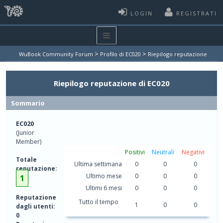
LOGIN
REGISTRATI
>
>
WuBook Community Forum
Profilo di EC020
Riepilogo reputazione
Riepilogo reputazione di EC020
Sommario
EC020
(Junior
Member)
Positivi
Neutrali
Negativi
Totale
Ultima settimana
0
0
0
reputazione:
Ultimo mese
0
0
0
1
Ultimi 6 mesi
0
0
0
Reputazione
Tutto il tempo
1
0
0
dagli utenti:
0