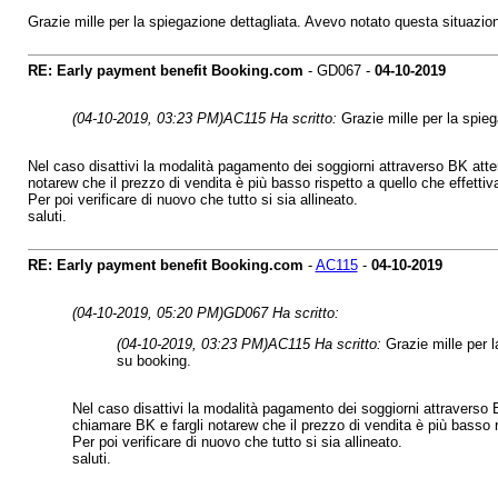
Grazie mille per la spiegazione dettagliata. Avevo notato questa situazi
RE: Early payment benefit Booking.com
- GD067 -
04-10-2019
(04-10-2019, 03:23 PM)
AC115 Ha scritto:
Grazie mille per la spie
Nel caso disattivi la modalità pagamento dei soggiorni attraverso BK attend
notarew che il prezzo di vendita è più basso rispetto a quello che effettiv
Per poi verificare di nuovo che tutto si sia allineato.
saluti.
RE: Early payment benefit Booking.com
-
AC115
-
04-10-2019
(04-10-2019, 05:20 PM)
GD067 Ha scritto:
(04-10-2019, 03:23 PM)
AC115 Ha scritto:
Grazie mille per 
su booking.
Nel caso disattivi la modalità pagamento dei soggiorni attraverso BK
chiamare BK e fargli notarew che il prezzo di vendita è più basso ri
Per poi verificare di nuovo che tutto si sia allineato.
saluti.