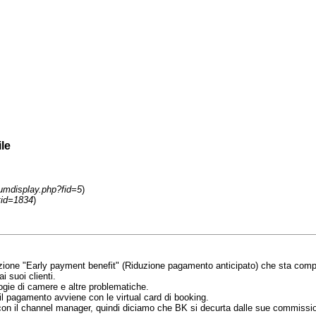
le
rumdisplay.php?fid=5
)
tid=1834
)
ta azione "Early payment benefit" (Riduzione pagamento anticipato) che sta co
 suoi clienti.
ogie di camere e altre problematiche.
l pagamento avviene con le virtual card di booking.
a con il channel manager, quindi diciamo che BK si decurta dalle sue commissio