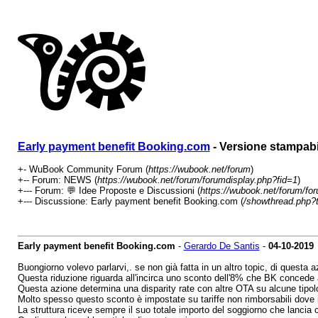
Early payment benefit Booking.com
- Versione stampabi
+- WuBook Community Forum (
https://wubook.net/forum
)
+-- Forum: NEWS (
https://wubook.net/forum/forumdisplay.php?fid=1
)
+--- Forum: 💬 Idee Proposte e Discussioni (
https://wubook.net/forum/fo
+--- Discussione: Early payment benefit Booking.com (
/showthread.php?
Early payment benefit Booking.com
-
Gerardo De Santis
-
04-10-2019
Buongiorno volevo parlarvi,. se non già fatta in un altro topic, di ques
Questa riduzione riguarda all'incirca uno sconto dell'8% che BK concede ai
Questa azione determina una disparity rate con altre OTA su alcune tipol
Molto spesso questo sconto è impostate su tariffe non rimborsabili dove i
La struttura riceve sempre il suo totale importo del soggiorno che lanci