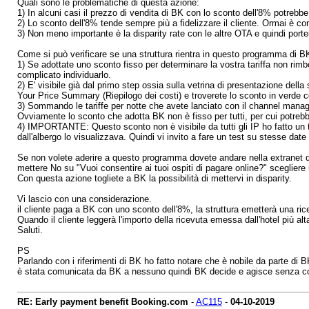
Quali sono le problematiche di questa azione:
1) In alcuni casi il prezzo di vendita di BK con lo sconto dell'8% potrebbe 
2) Lo sconto dell'8% tende sempre più a fidelizzare il cliente. Ormai è concl
3) Non meno importante è la disparity rate con le altre OTA e quindi porte
Come si può verificare se una struttura rientra in questo programma di B
1) Se adottate uno sconto fisso per determinare la vostra tariffa non rimb
complicato individuarlo.
2) E' visibile già dal primo step ossia sulla vetrina di presentazione dell
Your Price Summary (Riepilogo dei costi) e troverete lo sconto in verde c
3) Sommando le tariffe per notte che avete lanciato con il channel manage
Ovviamente lo sconto che adotta BK non è fisso per tutti, per cui potrebbe
4) IMPORTANTE: Questo sconto non è visibile da tutti gli IP ho fatto un t
dall'albergo lo visualizzava. Quindi vi invito a fare un test su stesse date
Se non volete aderire a questo programma dovete andare nella extranet di 
mettere No su "Vuoi consentire ai tuoi ospiti di pagare online?" scegliere
Con questa azione togliete a BK la possibilità di mettervi in disparity.
Vi lascio con una considerazione.
il cliente paga a BK con uno sconto dell'8%, la struttura emetterà una r
Quando il cliente leggerà l'importo della ricevuta emessa dall'hotel più al
Saluti.
PS
Parlando con i riferimenti di BK ho fatto notare che è nobile da parte di 
è stata comunicata da BK a nessuno quindi BK decide e agisce senza com
RE: Early payment benefit Booking.com
-
AC115
-
04-10-2019