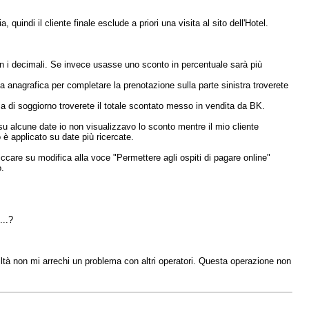
uindi il cliente finale esclude a priori una visita al sito dell'Hotel.
con i decimali. Se invece usasse uno sconto in percentuale sarà più
ua anagrafica per completare la prenotazione sulla parte sinistra troverete
a di soggiorno troverete il totale scontato messo in vendita da BK.
su alcune date io non visualizzavo lo sconto mentre il mio cliente
o è applicato su date più ricercate.
care su modifica alla voce "Permettere agli ospiti di pagare online"
.
...?
iltà non mi arrechi un problema con altri operatori. Questa operazione non