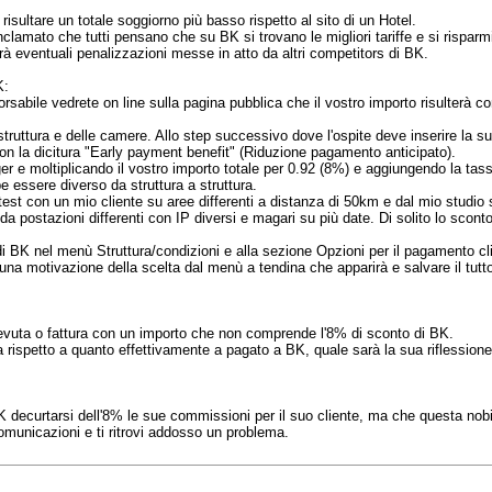
risultare un totale soggiorno più basso rispetto al sito di un Hotel.
amato che tutti pensano che su BK si trovano le migliori tariffe e si risparmia, q
rà eventuali penalizzazioni messe in atto da altri competitors di BK.
K:
orsabile vedrete on line sulla pagina pubblica che il vostro importo risulterà 
a struttura e delle camere. Allo step successivo dove l'ospite deve inserire la s
on la dicitura "Early payment benefit" (Riduzione pagamento anticipato).
r e moltiplicando il vostro importo totale per 0.92 (8%) e aggiungendo la tass
 essere diverso da struttura a struttura.
est con un mio cliente su aree differenti a distanza di 50km e dal mio studio 
 da postazioni differenti con IP diversi e magari su più date. Di solito lo scont
BK nel menù Struttura/condizioni e alla sezione Opzioni per il pagamento clic
 una motivazione della scelta dal menù a tendina che apparirà e salvare il tutto
icevuta o fattura con un importo che non comprende l'8% di sconto di BK.
ta rispetto a quanto effettivamente a pagato a BK, quale sarà la sua riflessione
BK decurtarsi dell'8% le sue commissioni per il suo cliente, ma che questa nob
unicazioni e ti ritrovi addosso un problema.