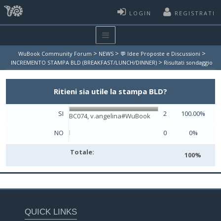
LOGIN
REGISTRATI
>
>
>
WuBook Community Forum
NEWS
💬 Idee Proposte e Discussioni
>
INCREMENTO STAMPA BLD (BREAKFAST/LUNCH/DINNER)
Risultati sondaggio
Ritieni sia utile la stampa BLD?
SI
2
100.00%
BC074
,
v.angelina#WuBook
NO
0
0%
Totale:
100%
QUICK LINKS