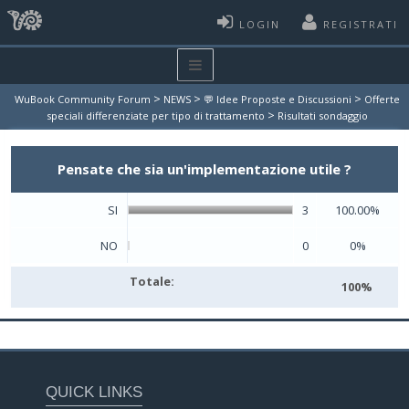
LOGIN
REGISTRATI
>
>
>
WuBook Community Forum
NEWS
💬 Idee Proposte e Discussioni
Offerte
>
speciali differenziate per tipo di trattamento
Risultati sondaggio
Pensate che sia un'implementazione utile ?
SI
3
100.00%
NO
0
0%
Totale:
100%
QUICK LINKS