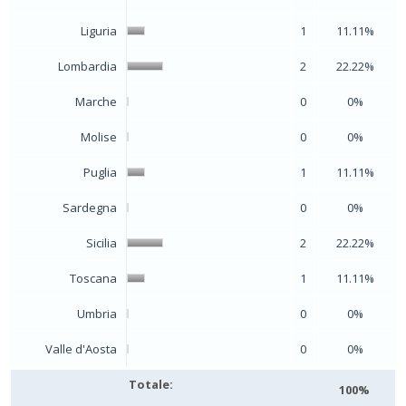
Liguria
1
11.11%
Lombardia
2
22.22%
Marche
0
0%
Molise
0
0%
Puglia
1
11.11%
Sardegna
0
0%
Sicilia
2
22.22%
Toscana
1
11.11%
Umbria
0
0%
Valle d'Aosta
0
0%
Totale:
100%