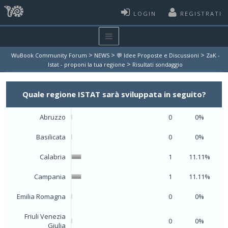
LOGIN
REGISTRATI
>
>
>
WuBook Community Forum
NEWS
💬 Idee Proposte e Discussioni
ZaK -
>
Istat - proponi la tua regione
Risultati sondaggio
Quale regione ISTAT sarà sviluppata in seguito?
Abruzzo
0
0%
Basilicata
0
0%
Calabria
1
11.11%
Campania
1
11.11%
Emilia Romagna
0
0%
Friuli Venezia
0
0%
Giulia