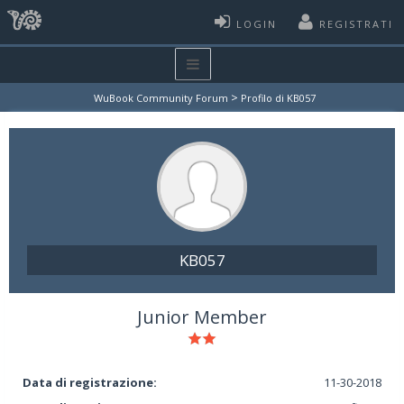
LOGIN
REGISTRATI
>
WuBook Community Forum
Profilo di KB057
KB057
Junior Member
Data di registrazione:
11-30-2018