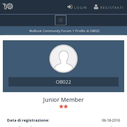
LOGIN
REGISTRATI
>
WuBook Community Forum
Profilo di OB022
OB022
Junior Member
Data di registrazione:
06-18-2016