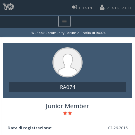
LOGIN
REGISTRATI
>
WuBook Community Forum
Profilo di RA074
RA074
Junior Member
Data di registrazione:
02-26-2016