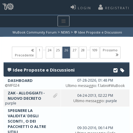
LOGIN
REGISTRATI
>
>
WuBook Community Forum
NEWS
💬 Idee Proposte e Discussioni
…
…
(current)
1
24
25
26
27
28
109
Prossimo
Precedente
💬 Idee Proposte e Discussioni
DASHBOARD
07-28-2026, 01:48 PM
MF024
Ultimo messaggio
:
f.latini#WuBook
ZAK - ALLOGGIATI -
04-24-2013, 02:22 PM
NUOVO DECRETO
Ultimo messaggio
: purple
purple
SPEGNERE LA
VALIDITA' DEGLI
SCONTI , O DEI
PACCHETTI O ALTRE
09-30-2016, 06:14 PM
UTILI