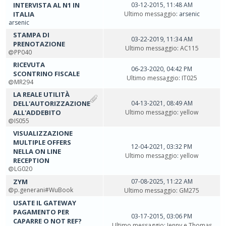
INTERVISTA AL N1 IN
03-12-2015, 11:48 AM
ITALIA
Ultimo messaggio
: arsenic
arsenic
STAMPA DI
03-22-2019, 11:34 AM
PRENOTAZIONE
Ultimo messaggio
:
AC115
PP040
RICEVUTA
06-23-2020, 04:42 PM
SCONTRINO FISCALE
Ultimo messaggio
:
IT025
MR294
LA REALE UTILITÀ
DELL'AUTORIZZAZIONE
04-13-2021, 08:49 AM
ALL'ADDEBITO
Ultimo messaggio
:
yellow
IS055
VISUALIZZAZIONE
MULTIPLE OFFERS
12-04-2021, 03:32 PM
NELLA ON LINE
Ultimo messaggio
:
yellow
RECEPTION
LG020
ZYM
07-08-2025, 11:22 AM
p.generani#WuBook
Ultimo messaggio
:
GM275
USATE IL GATEWAY
PAGAMENTO PER
03-17-2015, 03:06 PM
CAPARRE O NOT REF?
Ultimo messaggio
:
Jenny e Thomas