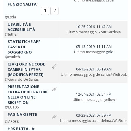
Ultimo messaggio
:
Esda
FUNZIONALITA'.
1
2
Esda
USABILITÀ E
10-25-2016, 11:47 AM
ACCESSIBILITÀ
Ultimo messaggio
:
Your Sardinia
luther
STATISTICHE APP
TASSA DI
05-13-2019, 11:11 AM
SOGGIORNO
Ultimo messaggio
: gold
nyukeh
[ZAK] ORDINE CODE
CAMERE IN SYTAR
04-13-2021, 08:19 AM
(MODIFICA PREZZI)
Ultimo messaggio
:
g.de santis#WuBook
Gerardo De Santis
PRESENTAZIONE
EXTRA OBBLIGATORI
12-04-2021, 02:54 PM
NELLA ON LINE
Ultimo messaggio
:
yellow
RECEPTION
LG106
PAGINA OSPITE
03-23-2023, 07:59 PM
Ultimo messaggio
:
a.candelma#WuBook
AR038
HRS E L'ITALIA: