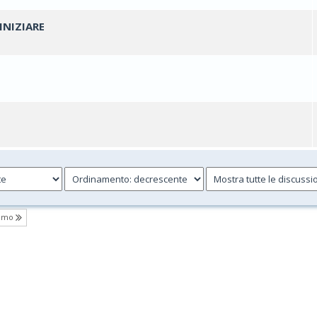
INIZIARE
ti - 0 su 5 di media
1
2
3
4
5
1 voti - 5 su 5 di media
1
2
3
4
5
ti - 0 su 5 di media
1
2
3
4
5
simo