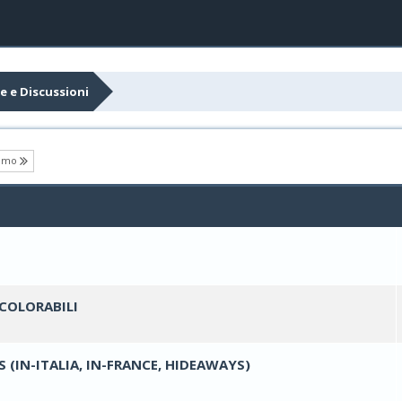
e e Discussioni
simo
ti - 0 su 5 di media
1
2
3
4
5
COLORABILI
ti - 0 su 5 di media
1
2
3
4
5
(IN-ITALIA, IN-FRANCE, HIDEAWAYS)
ti - 0 su 5 di media
1
2
3
4
5