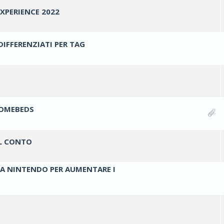
XPERIENCE 2022
ti - 0 su 5 di media
1
2
3
4
5
IFFERENZIATI PER TAG
ti - 0 su 5 di media
1
2
3
4
5
ti - 0 su 5 di media
1
2
3
4
5
COMEBEDS
ti - 0 su 5 di media
1
2
3
4
5
IL CONTO
ti - 0 su 5 di media
1
2
3
4
5
LA NINTENDO PER AUMENTARE I
2 voti - 3 su 5 di media
1
2
3
4
5
ti - 0 su 5 di media
1
2
3
4
5