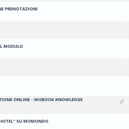
NE PRENOTAZIONI
ti - 0 su 5 di media
1
2
3
4
5
ti - 0 su 5 di media
1
2
3
4
5
 IL MODULO
ti - 0 su 5 di media
1
2
3
4
5
ti - 0 su 5 di media
1
2
3
4
5
ti - 0 su 5 di media
1
2
3
4
5
IONE ONLINE - WUBOOK KNOWLEDGE
ti - 0 su 5 di media
1
2
3
4
5
L HOTEL" SU MOMONDO
ti - 0 su 5 di media
1
2
3
4
5