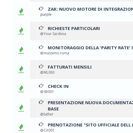
ZAK: NUOVO MOTORE DI INTEGRAZIO
0 vo
purple
RICHIESTE PARTICOLARI
0 vo
Your Sardinia
MONITORAGGIO DELLA 'PARITY RATE'
0 vo
massimo.roma
FATTURATI MENSILI
0 vo
ML063
CHECK IN
0 vo
SB001
PRESENTAZIONE NUOVA DOCUMENTAZ
0 vo
BASE
luther
PRENOTAZIONE "SITO UFFICIALE DEL
0 vo
CA001