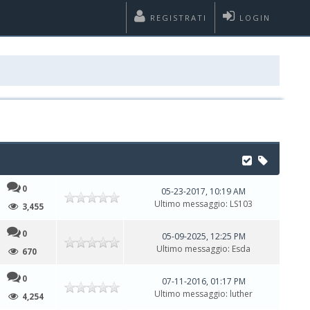
REGISTRATI
LOGIN
0
05-23-2017, 10:19 AM
Ultimo messaggio
:
LS103
3,455
0
05-09-2025, 12:25 PM
Ultimo messaggio
:
Esda
670
0
07-11-2016, 01:17 PM
Ultimo messaggio
:
luther
4,254