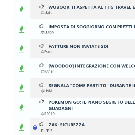
WUBOOK TI ASPETTA AL TTG TRAVEL E
0 vo
slate
IMPOSTA DI SOGGIORNO CON PREZZI D
0 vo
LL059
FATTURE NON INVIATE SDI
0 vo
Esda
[WOODOO] INTEGRAZIONE CON WEL
0 vo
luther
SEGNALA "COME PARTITO" DURANTE 
0 vo
HVM
POKEMON GO: IL PIANO SEGRETO DEL
GUADAGNI
RS019
ZAK: SICUREZZA
0 vo
purple