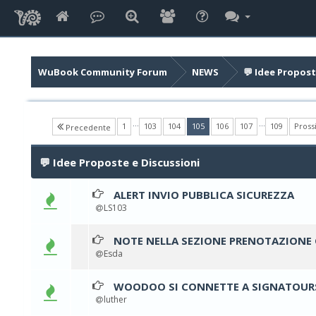
WuBook Community Forum
NEWS
💬 Idee Propost
…
…
(current)
1
103
104
105
106
107
109
Pros
Precedente
💬 Idee Proposte e Discussioni
ALERT INVIO PUBBLICA SICUREZZA
0 vo
LS103
NOTE NELLA SEZIONE PRENOTAZIONE 
0 vo
Esda
WOODOO SI CONNETTE A SIGNATOURS 
0 vo
luther