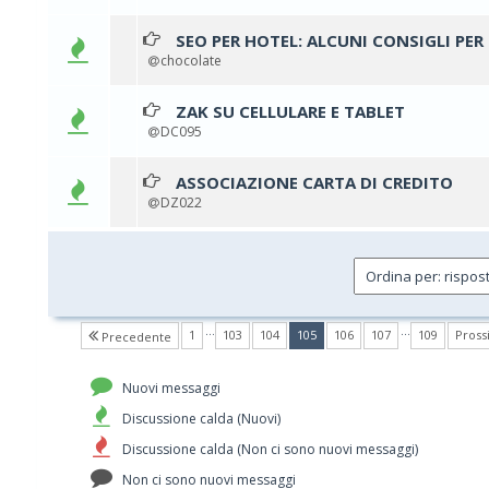
SEO PER HOTEL: ALCUNI CONSIGLI PER 
0 vo
chocolate
ZAK SU CELLULARE E TABLET
DC095
ASSOCIAZIONE CARTA DI CREDITO
0 vo
DZ022
…
…
(current)
1
103
104
105
106
107
109
Pros
Precedente
Nuovi messaggi
Discussione calda (Nuovi)
Discussione calda (Non ci sono nuovi messaggi)
Non ci sono nuovi messaggi