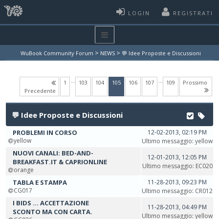
LOGIN
REGISTRATI
>
>
WuBook Community Forum
NEWS
💬 Idee Proposte e Discussioni
…
…
(current)
1
103
104
105
106
107
109
Prossimo
Precedente
💬 Idee Proposte e Discussioni
PROBLEMI IN CORSO
12-02-2013, 02:19 PM
yellow
Ultimo messaggio
:
yellow
NUOVI CANALI: BED-AND-
12-01-2013, 12:05 PM
BREAKFAST.IT & CAPRIONLINE
Ultimo messaggio
:
EC020
orange
TABLA E STAMPA
11-28-2013, 09:23 PM
CG017
Ultimo messaggio
:
CR012
I BIDS ... ACCETTAZIONE
11-28-2013, 04:49 PM
SCONTO MA CON CARTA.
Ultimo messaggio
:
yellow