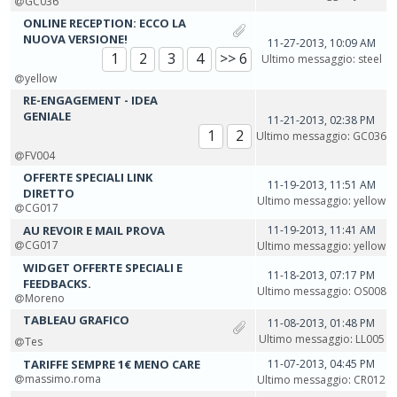
GC036
ONLINE RECEPTION: ECCO LA
NUOVA VERSIONE!
11-27-2013, 10:09 AM
1
2
3
4
>> 6
Ultimo messaggio
:
steel
yellow
RE-ENGAGEMENT - IDEA
GENIALE
11-21-2013, 02:38 PM
1
2
Ultimo messaggio
:
GC036
FV004
OFFERTE SPECIALI LINK
11-19-2013, 11:51 AM
DIRETTO
Ultimo messaggio
:
yellow
CG017
AU REVOIR E MAIL PROVA
11-19-2013, 11:41 AM
CG017
Ultimo messaggio
:
yellow
WIDGET OFFERTE SPECIALI E
11-18-2013, 07:17 PM
FEEDBACKS.
Ultimo messaggio
:
OS008
Moreno
TABLEAU GRAFICO
11-08-2013, 01:48 PM
Ultimo messaggio
:
LL005
Tes
TARIFFE SEMPRE 1€ ME​NO CARE
11-07-2013, 04:45 PM
massimo.roma
Ultimo messaggio
:
CR012