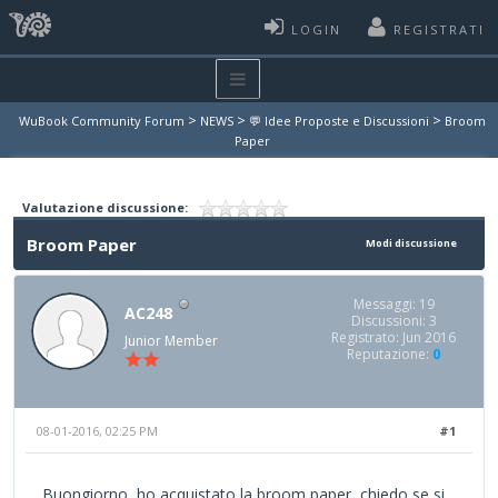
LOGIN
REGISTRATI
>
>
>
WuBook Community Forum
NEWS
💬 Idee Proposte e Discussioni
Broom
Paper
Valutazione discussione:
Broom Paper
Modi discussione
Messaggi: 19
AC248
Discussioni: 3
Registrato: Jun 2016
Junior Member
Reputazione:
0
08-01-2016, 02:25 PM
#1
Buongiorno, ho acquistato la broom paper, chiedo se si