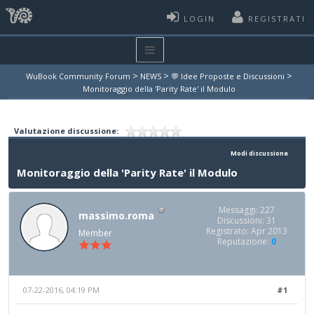
LOGIN
REGISTRATI
>
>
>
WuBook Community Forum
NEWS
💬 Idee Proposte e Discussioni
Monitoraggio della 'Parity Rate' il Modulo
Valutazione discussione:
Modi discussione
Monitoraggio della 'Parity Rate' il Modulo
Messaggi: 227
massimo.roma
Discussioni: 31
Registrato: Apr 2013
Member
Reputazione:
0
07-22-2016, 04:19 PM
#1