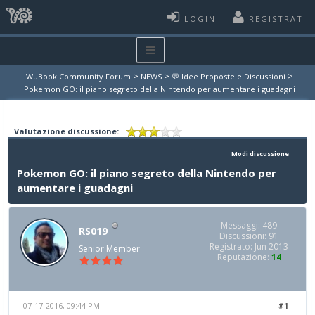
LOGIN
REGISTRATI
>
>
>
WuBook Community Forum
NEWS
💬 Idee Proposte e Discussioni
Pokemon GO: il piano segreto della Nintendo per aumentare i guadagni
Valutazione discussione:
Modi discussione
Pokemon GO: il piano segreto della Nintendo per
aumentare i guadagni
Messaggi: 489
RS019
Discussioni: 91
Registrato: Jun 2013
Senior Member
Reputazione:
14
07-17-2016, 09:44 PM
#1